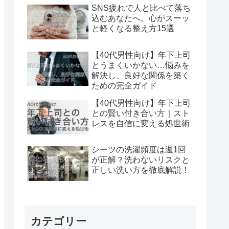
SNS疲れで人と比べて落ち
込むあなたへ。心がスーッ
と軽くなる整え方15選
【40代男性向け】年下上司
とうまくいかない…悩みを
解決し、良好な関係を築く
ための完全ガイド
【40代男性向け】年下上司
との賢い付き合い方｜スト
レスを自信に変える処世術
シーツの洗濯頻度は週1回
が正解？洗わないリスクと
正しい洗い方を徹底解説！
カテゴリー