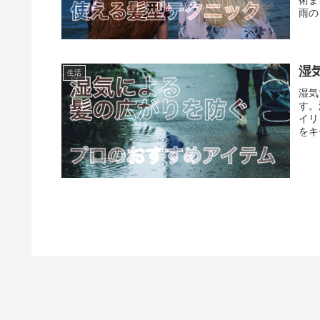
雨の
湿
生活
湿気
す。
イリ
をキ