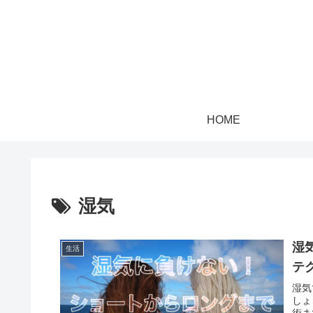
HOME
湿気
湿
生活
テ
湿気
しょ
術ま