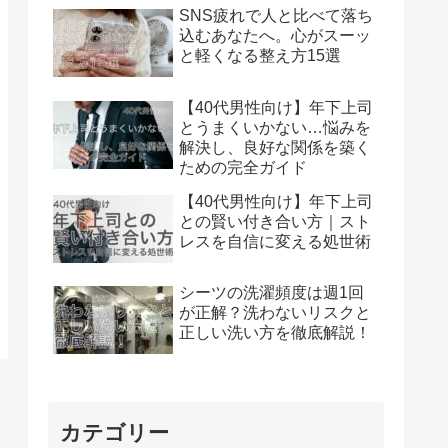
SNS疲れで人と比べて落ち
込むあなたへ。心がスーッ
と軽くなる整え方15選
【40代男性向け】年下上司
とうまくいかない…悩みを
解決し、良好な関係を築く
ための完全ガイド
【40代男性向け】年下上司
との賢い付き合い方｜スト
レスを自信に変える処世術
シーツの洗濯頻度は週1回
が正解？洗わないリスクと
正しい洗い方を徹底解説！
カテゴリー