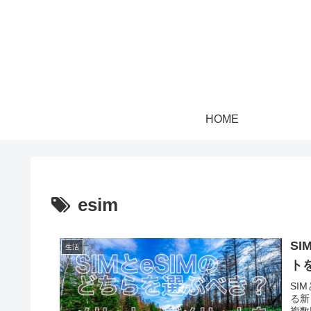
HOME
esim
S
生活
ト
SI
る新
複数