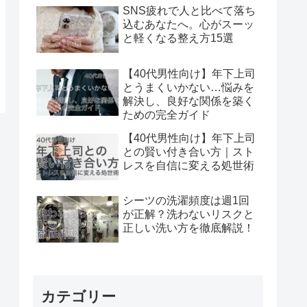
SNS疲れで人と比べて落ち
込むあなたへ。心がスーッ
と軽くなる整え方15選
【40代男性向け】年下上司
とうまくいかない…悩みを
解決し、良好な関係を築く
ための完全ガイド
【40代男性向け】年下上司
との賢い付き合い方｜スト
レスを自信に変える処世術
シーツの洗濯頻度は週1回
が正解？洗わないリスクと
正しい洗い方を徹底解説！
カテゴリー